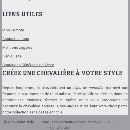
LIENS UTILES
Mon Compte
Contactez-nous
Mentions Légales
Plan du site
Conditions Générales de Vente
CRÉEZ UNE CHEVALIÈRE À VOTRE STYLE
Depuis longtemps, la
chevalière
est un
bijou de caractère
qui sied aux
femmes et aux hommes de tous milieux. Parce qu'elle se décline dans de
nombreuses
matières
,
formes
et
tailles
, nous vous proposons de
découvrir la chevalière sous tous ses angles et de faire votre choix parmi
notre collection sans cesse enrichie.
© Chevaliere.style — E-mail : serviceclient@chevaliere.style — Tél. :
01 85 450 400