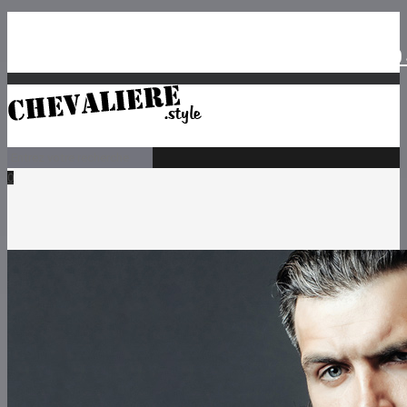
Chevaliere.style – Mon Style de Chevalière –
Contactez-nous
01 85 450
serviceclient@chevaliere.style
0